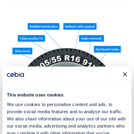
This website uses cookies
Rady a tipy
22. 03. 2023
We use cookies to personalise content and ads, to
Rozměry pneumatik - Co znamenají a jak je
provide social media features and to analyse our traffic.
správně číst?
We also share information about your use of our site with
Rozměry pneumatik se skládají z několika důležitých
our social media, advertising and analytics partners who
may combine it with other information that you’ve