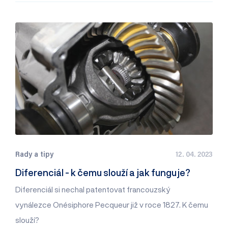
Rady a tipy
12. 04. 2023
Diferenciál - k čemu slouží a jak funguje?
Diferenciál si nechal patentovat francouzský
vynálezce Onésiphore Pecqueur již v roce 1827. K čemu
slouží?