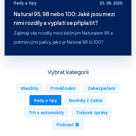
Rady a tipy
23. 06. 2026
Natural 95, 98 nebo 100: Jaké jsou mezi
nimi rozdíly a vyplatí se připlatit?
Zajímají vás rozdíly mezi běžným Naturalem 95 a
prémiovými palivy, jako je Natural 98 či 100?
Vybrat kategorii
Všechny
Prověřování
Zabezpečení
Rady a tipy
Novinky z Cebia
Trh s automobily
Tiskové zprávy
Podcast 🎤