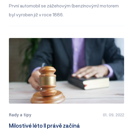
První automobil se zážehovým (benzínovým) motorem
byl vyroben již v roce 1886.
Rady a tipy
01. 09. 2022
Milostivé léto II právě začíná