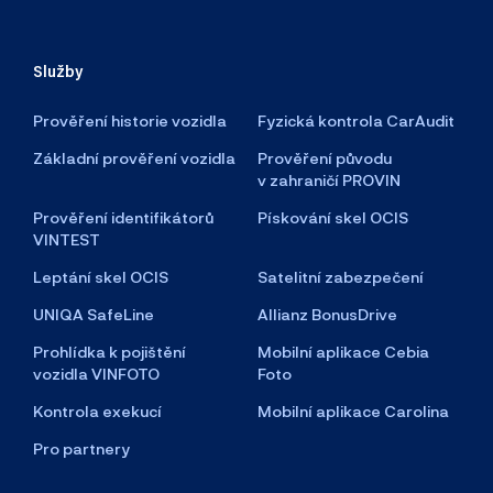
Služby
Prověření historie vozidla
Fyzická kontrola CarAudit
Základní prověření vozidla
Prověření původu
v zahraničí PROVIN
Prověření identifikátorů
Pískování skel OCIS
VINTEST
Leptání skel OCIS
Satelitní zabezpečení
UNIQA SafeLine
Allianz BonusDrive
Prohlídka k pojištění
Mobilní aplikace Cebia
vozidla VINFOTO
Foto
Kontrola exekucí
Mobilní aplikace Carolina
Pro partnery