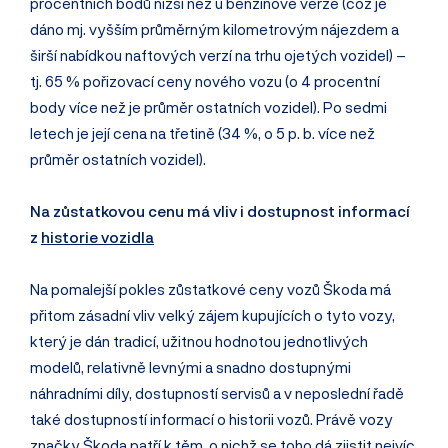
procentních bodů nižší než u benzínové verze (což je
dáno mj. vyšším průměrným kilometrovým nájezdem a
širší nabídkou naftových verzí na trhu ojetých vozidel) –
tj. 65 % pořizovací ceny nového vozu (o 4 procentní
body více než je průměr ostatních vozidel). Po sedmi
letech je její cena na třetině (34 %, o 5 p. b. více než
průměr ostatních vozidel).
Na zůstatkovou cenu má vliv i dostupnost informací
z
historie vozidla
Na pomalejší pokles zůstatkové ceny vozů Škoda má
přitom zásadní vliv velký zájem kupujících o tyto vozy,
který je dán tradicí, užitnou hodnotou jednotlivých
modelů, relativně levnými a snadno dostupnými
náhradními díly, dostupností servisů a v neposlední řadě
také dostupností informací o historii vozů. Právě vozy
značky
Škoda patří k těm, o nichž se toho dá zjistit nejvíc