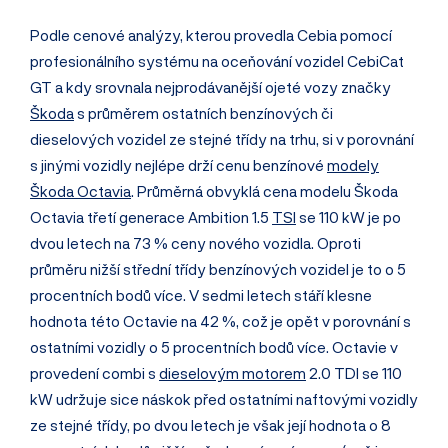
Podle cenové analýzy, kterou provedla Cebia pomocí
profesionálního systému na oceňování vozidel CebiCat
GT a kdy srovnala nejprodávanější ojeté vozy značky
Škoda
s průměrem ostatních benzínových či
dieselových vozidel ze stejné třídy na trhu, si v porovnání
s jinými vozidly nejlépe drží cenu benzínové
modely
Škoda Octavia
. Průměrná obvyklá cena modelu Škoda
Octavia třetí generace Ambition 1.5
TSI
se 110 kW je po
dvou letech na 73 % ceny nového vozidla. Oproti
průměru nižší střední třídy benzínových vozidel je to o 5
procentních bodů více. V sedmi letech stáří klesne
hodnota této Octavie na 42 %, což je opět v porovnání s
ostatními vozidly o 5 procentních bodů více. Octavie v
provedení combi s
dieselovým motorem
2.0 TDI se 110
kW udržuje sice náskok před ostatními naftovými vozidly
ze stejné třídy, po dvou letech je však její hodnota o 8