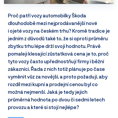
Proč patří vozy automobilky Škoda
dlouhodobě mezi nejprodávanější nové
i ojeté vozy na českém trhu? Kromě tradice je
jedním z důvodů také to, že si oproti průměru
zbytku trhu lépe drží svoji hodnotu. Právě
pomaleji klesající zůstatková cena je to, proč
tyto vozy často upřednostňují firmy i běžní
zákazníci. Řada z nich totiž plánuje po čase
vyměnit vůz za novější, a proto požadují, aby
rozdíl mezi kupní a prodejní cenou byl co
možná nejmenší. Jaká je tedy jejich
průměrná hodnota po dvou či sedmi letech
provozu a které si stojí nejlépe?