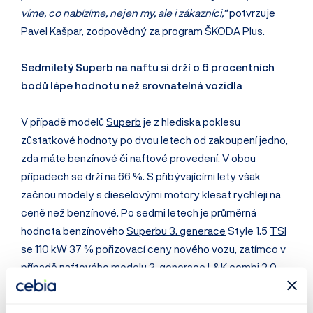
víme, co nabízíme, nejen my, ale i zákazníci,“
potvrzuje
Pavel Kašpar, zodpovědný za program ŠKODA Plus.
Sedmiletý Superb na naftu si drží o 6 procentních
bodů lépe hodnotu než srovnatelná vozidla
V případě modelů
Superb
je z hlediska poklesu
zůstatkové hodnoty po dvou letech od zakoupení jedno,
zda máte
benzínové
či naftové provedení. V obou
případech se drží na 66 %. S přibývajícími lety však
začnou modely s dieselovými motory klesat rychleji na
ceně než benzínové. Po sedmi letech je průměrná
hodnota benzínového
Superbu 3. generace
Style 1.5
TSI
se 110 kW 37 % pořizovací ceny nového vozu, zatímco v
případě naftového modelu 3. generace L&K combi 2.0
TDI se 140 kW je zůstatková cena jen 29 %. I tak je ale
zůstatková cena o 6 procentních bodů vyšší než průměr