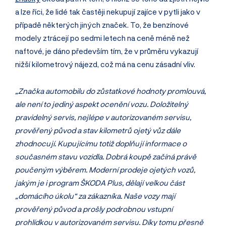
a lze říci, že lidé tak častěji nekupují zajíce v pytli jako v
případě některých jiných značek. To, že benzínové
modely ztrácejí po sedmi letech na ceně méně než
naftové, je dáno především tím, že v průměru vykazují
nižší kilometrový nájezd, což má na cenu zásadní vliv.
„Značka automobilu do zůstatkové hodnoty promlouvá,
ale není to jediný aspekt ocenění vozu. Doložitelný
pravidelný servis, nejlépe v autorizovaném servisu,
prověřený původ a stav kilometrů ojetý vůz dále
zhodnocují. Kupujícímu totiž doplňují informace o
současném stavu vozidla. Dobrá koupě začíná právě
poučeným výběrem. Moderní prodeje ojetých vozů,
jakým je i program ŠKODA Plus, dělají velkou část
„domácího úkolu“ za zákazníka. Naše vozy mají
prověřený původ a prošly podrobnou vstupní
prohlídkou v autorizovaném servisu. Díky tomu přesně