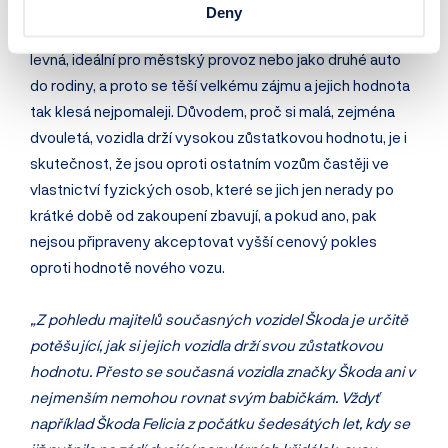
zůstatková hodnota ostatních srovnatelných vozidel 43
Deny
%. Vozidla ze segmentu nižších a malých vozidel jsou
levná, ideální pro městský provoz nebo jako druhé auto
do rodiny, a proto se těší velkému zájmu a jejich hodnota
tak klesá nejpomaleji. Důvodem, proč si malá, zejména
dvouletá, vozidla drží vysokou zůstatkovou hodnotu, je i
skutečnost, že jsou oproti ostatním vozům častěji ve
vlastnictví fyzických osob, které se jich jen nerady po
krátké době od zakoupení zbavují, a pokud ano, pak
nejsou připraveny akceptovat vyšší cenový pokles
oproti hodnotě nového vozu.
„Z pohledu majitelů současných vozidel Škoda je určitě
potěšující, jak si jejich vozidla drží svou zůstatkovou
hodnotu. Přesto se současná vozidla značky Škoda ani v
nejmenším nemohou rovnat svým babičkám. Vždyť
například Škoda Felicia z počátku šedesátých let, kdy se