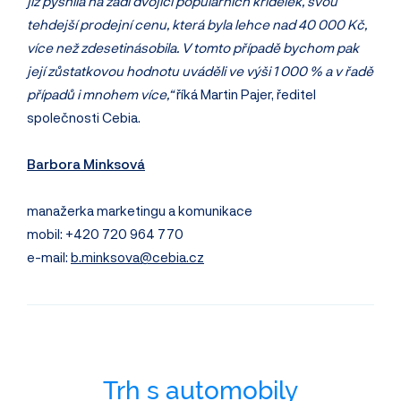
již pyšnila na zádí dvojící populárních křidélek, svou
tehdejší prodejní cenu, která byla lehce nad 40 000 Kč,
více než zdesetinásobila. V tomto případě bychom pak
její zůstatkovou hodnotu uváděli ve výši 1 000 % a v řadě
případů i mnohem více,“
říká Martin Pajer, ředitel
společnosti Cebia.
Barbora Minksová
manažerka marketingu a komunikace
mobil: +420 720 964 770
e-mail:
b.minksova@cebia.cz
Trh s automobily