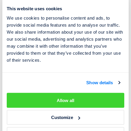
ostatních naftových vozidel ze segmentu vyšších
This website uses cookies
středních vozidel. Po sedmi letech od výroby je rozdíl
We use cookies to personalise content and ads, to
mezi poměrem zůstatkové ceny naftového Superbu a
provide social media features and to analyse our traffic.
průměrem ostatních srovnatelných vozidel větší než v
We also share information about your use of our site with
případě benzínového provedení, kde rozdíl činí jen 2
our social media, advertising and analytics partners who
procentní body.
may combine it with other information that you’ve
provided to them or that they’ve collected from your use
Hodnota Fabie klesá nejpomaleji
of their services.
Fabie klesá na ceně ještě pomaleji než Octavie. Analýza
benzínového modelu 3. generace Ambition 1.0 MPI s 55
Show details
kW ukázala, že po dvou letech si drží hodnotu stejně jako
benzínová Octavie na 73 % pořizovací ceny nového
Allow all
vozu. Ostatní benzínová vozidla ze segmentu nižších a
malých vozidel si však drží zůstatkovou cenu rovněž na
Customize
73 %. Rozdíl nastává až po sedmi letech, kdy zůstatková
hodnota Fabie dosahuje 45 %, zatímco průměrná