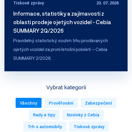
Tiskové zprávy
23. 07. 2026
Informace, statistiky a zajímavosti z
oblasti prodeje ojetých vozidel - Cebia
SUMMARY 2Q/2026
Pravidelný statistický souhrn trhu prodávaných
ojetých vozidel za první letošní pololetí – Cebia
SUMMARY 2/2026.
Vybrat kategorii
Všechny
Prověřování
Zabezpečení
Rady a tipy
Novinky z Cebia
Trh s automobily
Tiskové zprávy