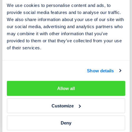
We use cookies to personalise content and ads, to
provide social media features and to analyse our traffic.
Novinky z Cebia
04. 03. 2026
We also share information about your use of our site with
Novinka: Fyzická kontrola vozu CarAudit od
our social media, advertising and analytics partners who
Cebia
may combine it with other information that you’ve
provided to them or that they’ve collected from your use
Představujeme CarAudit – revoluci ve fyzické kontrole
of their services.
vozů.
Show details
Allow all
Customize
Deny