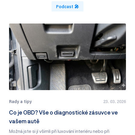
Podcast 🎤
Rady a tipy
23. 03. 2026
Co je OBD? Vše o diagnostické zásuvce ve
vašem autě
Možná jste si jí všimli při luxování interiéru nebo při