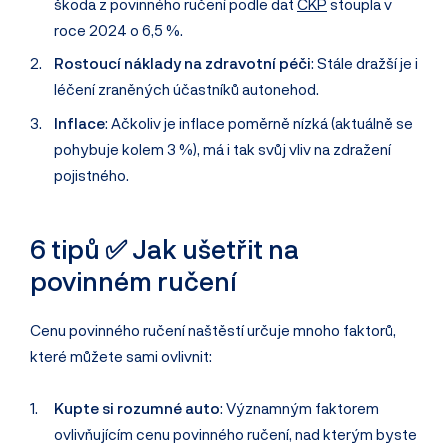
škoda z povinného ručení podle dat
ČKP
stoupla v
roce 2024 o 6,5 %.
Rostoucí náklady na zdravotní péči
: Stále dražší je i
léčení zraněných účastníků autonehod.
Inflace
: Ačkoliv je inflace poměrně nízká (aktuálně se
pohybuje kolem 3 %), má i tak svůj vliv na zdražení
pojistného.
6 tipů ✅ Jak ušetřit na
povinném ručení
Cenu povinného ručení naštěstí určuje mnoho faktorů,
které můžete sami ovlivnit:
Kupte si rozumné auto
: Významným faktorem
ovlivňujícím cenu povinného ručení, nad kterým byste