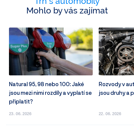
Trh s automobily
Mohlo by vás zajímat
Natural 95, 98 nebo 100: Jaké
Rozvody v autě
jsou mezi nimi rozdíly a vyplatí se
jsou druhy a p
připlatit?
23. 06. 2026
22. 06. 2026