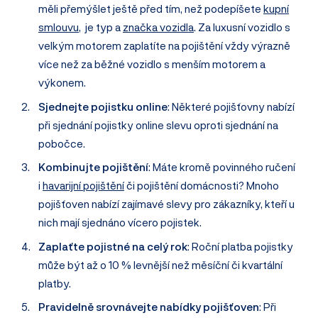
měli přemýšlet ještě před tím, než podepíšete
kupní
smlouvu
, je typ a
značka vozidla
. Za luxusní vozidlo s
velkým motorem zaplatíte na pojištění vždy výrazně
více než za běžné vozidlo s menším motorem a
výkonem.
Sjednejte pojistku online
: Některé pojišťovny nabízí
při sjednání pojistky online slevu oproti sjednání na
pobočce.
Kombinujte pojištění
: Máte kromě povinného ručení
i
havarijní pojištění
či pojištění domácnosti? Mnoho
pojišťoven nabízí zajímavé slevy pro zákazníky, kteří u
nich mají sjednáno vícero pojistek.
Zaplaťte pojistné na celý rok
: Roční platba pojistky
může být až o 10 % levnější než měsíční či kvartální
platby.
Pravidelně srovnávejte nabídky pojišťoven
: Při