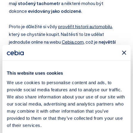
mají
stočený tachometr
a některé mohou být
dokonce
evidovány jako odcizené
.
Proto je důležité si vždy
prověřit historii automobilu
,
který se chystáte koupit. Naštěstí to lze udělat
jednoduše online na webu
Cebia.com
, což je
největší
databáze záznamů ojetých vozidel v Evropě
.
Na
Cebia.com
lze zkontrolovat tyto údaje (rozsah
informací se pro každé vozidlo liší):
This website uses cookies
Kontrola tachometru
(historie najetých kilometrů)
We use cookies to personalise content and ads, to
Kontrola poškození
provide social media features and to analyse our traffic.
Kontrola odcizení
We also share information about your use of our site with
Kontrola taxi
our social media, advertising and analytics partners who
may combine it with other information that you’ve
Fotografie a záznamy inzerce
provided to them or that they’ve collected from your use
Servisní historie
of their services.
Záznamy ze státních databází