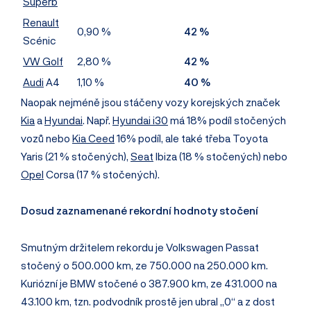
Superb
Renault
0,90 %
42 %
Scénic
VW Golf
2,80 %
42 %
Audi
A4
1,10 %
40 %
Naopak nejméně jsou stáčeny vozy korejských značek
Kia
a
Hyundai
. Např.
Hyundai i30
má 18% podíl stočených
vozů nebo
Kia Ceed
16% podíl, ale také třeba Toyota
Yaris (21 % stočených),
Seat
Ibiza (18 % stočených) nebo
Opel
Corsa (17 % stočených).
Dosud zaznamenané rekordní hodnoty stočení
Smutným držitelem rekordu je Volkswagen Passat
stočený o 500.000 km, ze 750.000 na 250.000 km.
Kuriózní je BMW stočené o 387.900 km, ze 431.000 na
43.100 km, tzn. podvodník prostě jen ubral „0“ a z dost