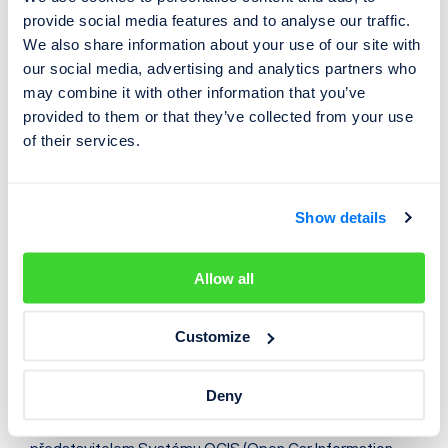
již jen digitálně. Pozitivní zprávou je, že podle našich
provide social media features and to analyse our traffic.
analýz se podíl stočených ojetin na trhu v ČR již
We also share information about your use of our site with
nezvyšuje a dochází k nárůstu průměrné hodnoty stavu
our social media, advertising and analytics partners who
tachometru udávané u prodávaných vozidel. Věříme, že
may combine it with other information that you’ve
jedním z důvodů je výrazné rozšíření používání systému
provided to them or that they’ve collected from your use
AUTOTRACER,“ řekl Martin Pajer.
of their services.
Cebia, spol. s r.o.
, je leader na trhu v prověřování původu
a historie vozidel. Společnost dlouhodobě pomáhá
Show details
motoristům s bezpečným nákupem ojetých vozidel.
Cebia nabízí vedle komplexní služby AUTOTRACER,
Allow all
která je dostupná on-line na
cz.cebia.com
, řadu dalších
služeb pro prověřování původu a originality vozidel.
Customize
Cebia zajišťuje různé formy zabezpečení vozidel, mj.
Deny
bezpečnostní značení oken OCIS a satelitní systémy
Cebia SAT a UNIQA SafeLine. Společnost je výhradním