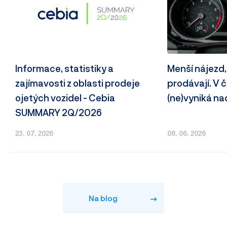
Informace, statistiky a
Menší nájezd,
zajímavosti z oblasti prodeje
prodávají. V
ojetých vozidel - Cebia
(ne)vyniká n
SUMMARY 2Q/2026
23. 07. 2026
08. 06. 2026
Na blog