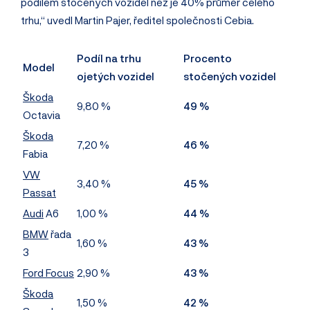
podílem stočených vozidel než je 40% průměr celého
trhu,“ uvedl Martin Pajer, ředitel společnosti Cebia.
Podíl na trhu
Procento
Model
ojetých vozidel
stočených vozidel
Škoda
9,80 %
49 %
Octavia
Škoda
7,20 %
46 %
Fabia
VW
3,40 %
45 %
Passat
Audi
A6
1,00 %
44 %
BMW
řada
1,60 %
43 %
3
Ford Focus
2,90 %
43 %
Škoda
1,50 %
42 %