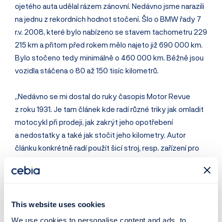
ojetého auta udělal rázem zánovní. Nedávno jsme narazili
na jednu z rekordních hodnot stočení. Šlo o BMW řady 7
r.v. 2008, které bylo nabízeno se stavem tachometru 229
215 km a přitom před rokem mělo najeto již 690 000 km.
Bylo stočeno tedy minimálně o 460 000 km. Běžně jsou
vozidla stáčena o 80 až 150 tisíc kilometrů.
„Nedávno se mi dostal do ruky časopis Motor Revue
z roku 1931. Je tam článek kde radí různé triky jak omladit
motocykl při prodeji, jak zakrýt jeho opotřebení
a nedostatky a také jak stočit jeho kilometry. Autor
článku konkrétně radí použít šicí stroj, resp. zařízení pro
navinování cívek, cituji: ´…čímž si za chvíli opravíte údaj na
pouhých 2000 km, čemu asi odpovídají vaše
pneumatiky…´. Prostě stáčení tachometrů je staré jako
motorismus sám a eliminovat ho není snadné. Jen se
This website uses cookies
dříve stáčelo pomocí šicího stroje nebo vrtačky a dnes
We use cookies to personalise content and ads, to