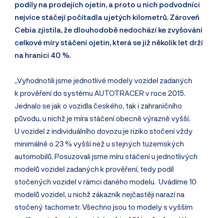
podíly na prodejích ojetin, a proto u nich podvodníci
nejvíce stáčejí počítadla ujetých kilometrů. Zároveň
Cebia zjistila, že dlouhodobě nedochází ke zvyšování
celkové míry stáčení ojetin, která se již několik let drží
na hranici 40 %.
„Vyhodnotili jsme jednotlivé modely vozidel zadaných
k prověření do systému AUTOTRACER v roce 2015.
Jednalo se jak o vozidla českého, tak i zahraničního
původu, u nichž je míra stáčení obecně výrazně vyšší.
U vozidel z individuálního dovozu je riziko stočení vždy
minimálně o 23 % vyšší než u stejných tuzemských
automobilů. Posuzovali jsme míru stáčení u jednotlivých
modelů vozidel zadaných k prověření, tedy podíl
stočených vozidel v rámci daného modelu. Uvádíme 10
modelů vozidel, u nichž zákazník nejčastěji narazí na
stočený tachometr. Všechno jsou to modely s vyšším