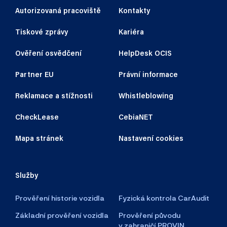
Autorizovaná pracoviště
Kontakty
Tiskové zprávy
Kariéra
Ověření osvědčení
HelpDesk OCIS
Partner EU
Právní informace
Reklamace a stížnosti
Whistleblowing
CheckLease
CebiaNET
Mapa stránek
Nastavení cookies
Služby
Prověření historie vozidla
Fyzická kontrola CarAudit
Základní prověření vozidla
Prověření původu
v zahraničí PROVIN