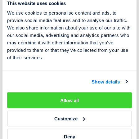
This website uses cookies
We use cookies to personalise content and ads, to
provide social media features and to analyse our traffic.
Svého času nejprodávanější model značky Ferrari, dnes
We also share information about your use of our site with
oblíbený sběratelský kousek. To je elegantní kupé 365
our social media, advertising and analytics partners who
GT 2+2, které si jistý šťastlivec zaregistroval v Mostu.
may combine it with other information that you’ve
Auto pohání dvanáctiválcový
zážehový motor
o výkonu
provided to them or that they’ve collected from your use
of their services.
320 koní
, který jej rozpohybuje až na
rychlost 245 km/h
.
Celkem bylo této varianty vyrobeno
801 kusů
a jejich
dnešní cena začíná na cca 4,5 milionech korun.
Show details
Lancia Delta HF Integrale Evo II
Allow all
Customize
Deny