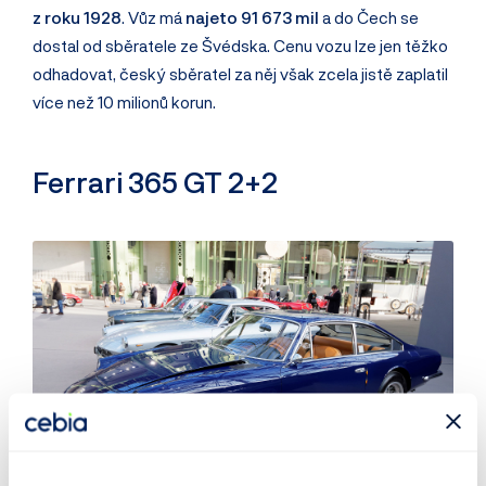
z roku 1928
. Vůz má
najeto 91 673 mil
a do Čech se
dostal od sběratele ze Švédska. Cenu vozu lze jen těžko
odhadovat, český sběratel za něj však zcela jistě zaplatil
více než 10 milionů korun.
Ferrari 365 GT 2+2