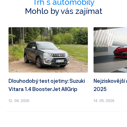
Trh s automobily
Mohlo by vás zajímat
Dlouhodobý test ojetiny: Suzuki
Nejziskovější
Vitara 1.4 BoosterJet AllGrip
2025
12. 06. 2026
14. 05. 2026