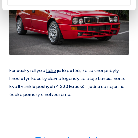
Fanoušky rallye a
Itálie
jistě potěší, že za únor přibyly
hned čtyři kousky slavné legendy ze stáje Lancia. Verze
Evo II vzniklo pouhých
4 223 kousků
- jedná se nejen na
české poměry o velkou raritu.