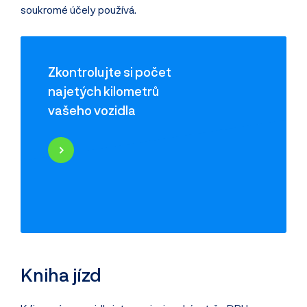
soukromé účely používá.
Zkontrolujte si počet
najetých kilometrů
vašeho vozidla
Najeté kilometry
Historie poškození
Odcizení vozidla
Servisní historie
Záznamy inzerce
Využití jako taxi
Kniha jízd