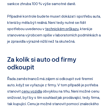
sankce zhruba 100 % výše samotné daně.
Případné kontrole budete muset dokázat i spotřebu auta,
která by měla být reálná. Není tedy nutné se řídit
spotřebou uvedenou v
technickém průkazu
, která je
stanovena výrobcem spíše v laboratorních podmínkách a
je zpravidla výrazně nižší než ta skutečná.
Za kolik si auto od firmy
odkoupit
Řada zaměstnanců má zájem si odkoupit své firemní
auto, když se vyřazuje z firmy. V tom případě je potřeba
stanovit
cenu vozidla
obvyklou na trhu. Není možné cenu
snižovat, byť by s tím souhlasil jak prodávající, tedy firma,
tak kupující. Cenu je možné stanovit pomocí znaleckého