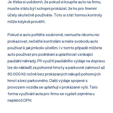
Je třeba si uvědomit, že pokud si koupíte auto na firmu,
musíte státu být schopni prokázat, že ho pro firemní
účely skutečně používáte. Toto si stát formou kontroly
může kdykoli prověřit.
Pokud si auto pořídíte soukromě, nemusíte nikomu nic
prokazovat, nečelíte kontrolám a máte svobodu auto
používat k jakýmkoliv účelům. I v tomto případě můžete
auto používat pro podnikání a uplatňovat vznikající
paušální náhrady. Při využití paušálního výdaje na dopravu
lze do nákladů za pohonné hmoty a parkovné zahrnout až
60.000 Kč ročně bez prokázaných nákupů pohonných
hmot a bez parkovného. Další výdaje spojené s
provozem vozidla se uplatňují v prokázané výši. Tato
forma využívání auta pro firmu se vyplatí zejména u
neplátců DPH.