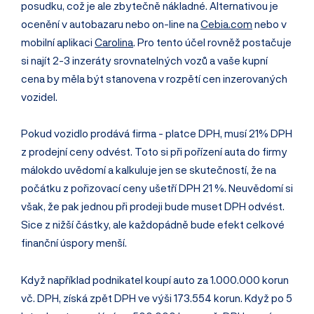
posudku, což je ale zbytečně nákladné. Alternativou je
ocenění v autobazaru nebo on-line na
Cebia.com
nebo v
mobilní aplikaci
Carolina
. Pro tento účel rovněž postačuje
si najít 2-3 inzeráty srovnatelných vozů a vaše kupní
cena by měla být stanovena v rozpětí cen inzerovaných
vozidel.
Pokud vozidlo prodává firma - platce DPH, musí 21% DPH
z prodejní ceny odvést. Toto si při pořízení auta do firmy
málokdo uvědomí a kalkuluje jen se skutečností, že na
počátku z pořizovací ceny ušetří DPH 21 %. Neuvědomí si
však, že pak jednou při prodeji bude muset DPH odvést.
Sice z nižší částky, ale každopádně bude efekt celkové
finanční úspory menší.
Když například podnikatel koupí auto za 1.000.000 korun
vč. DPH, získá zpět DPH ve výši 173.554 korun. Když po 5