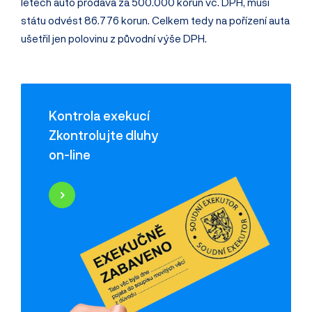
letech auto prodává za 500.000 korun vč. DPH, musí
státu odvést 86.776 korun. Celkem tedy na pořízení auta
ušetřil jen polovinu z původní výše DPH.
Kontrola exekucí
Zkontrolujte dluhy
on-line