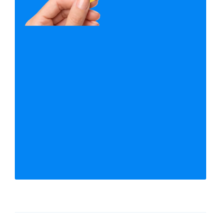
Kontrola fyzických i právníckých osob
Detailní popis probíhajících exekucí
Bez registrace