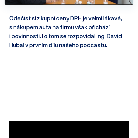
Odečíst si z kupní ceny DPH je velmi lákavé,
s nákupem auta na firmu však přichází
i povinnosti. I o tom se rozpovídal Ing. David
Hubal v prvním dílu našeho podcastu.