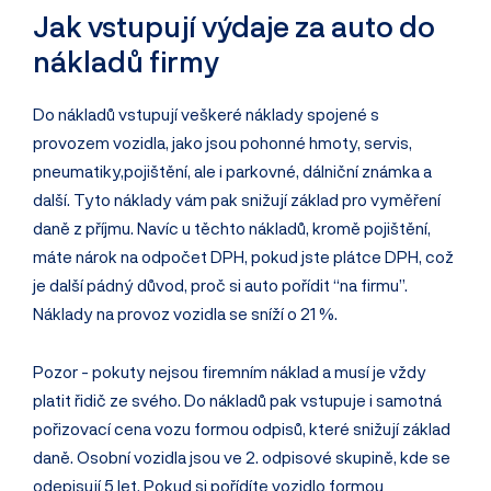
Jak vstupují výdaje za auto do
nákladů firmy
Do nákladů vstupují veškeré náklady spojené s
provozem vozidla, jako jsou pohonné hmoty, servis,
pneumatiky,pojištění, ale i parkovné, dálniční známka a
další. Tyto náklady vám pak snižují základ pro vyměření
daně z příjmu. Navíc u těchto nákladů, kromě pojištění,
máte nárok na odpočet DPH, pokud jste plátce DPH, což
je další pádný důvod, proč si auto pořídit “na firmu”.
Náklady na provoz vozidla se sníží o 21 %.
Pozor - pokuty nejsou firemním náklad a musí je vždy
platit řidič ze svého. Do nákladů pak vstupuje i samotná
pořizovací cena vozu formou odpisů, které snižují základ
daně. Osobní vozidla jsou ve 2. odpisové skupině, kde se
odepisují 5 let. Pokud si pořídíte vozidlo formou