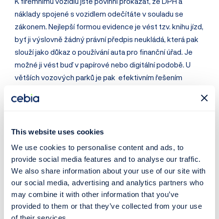
K firemnímu vozidlu jste povinni prokázat, že DPH a
náklady spojené s vozidlem odečítáte v souladu se
zákonem. Nejlepší formou evidence je vést tzv. knihu jízd,
byť ji výslovně žádný právní předpis neukládá, která pak
slouží jako důkaz o používání auta pro finanční úřad. Je
možné ji vést buď v papírové nebo digitální podobě. U
větších vozových parků je pak efektivním řešením
elektronický kniha jízd spojená s
technologií GPS
, která
zaznamenává trasu a čas jízdy automatizovaně. Taková
technologie pak slouží i zaměstnavateli k dozoru nad
využíváním firemních aut zaměstnanci.
This website uses cookies
We use cookies to personalise content and ads, to
Kniha jízd by měla obsahovat vždy počáteční
stav
provide social media features and to analyse our traffic.
počítadla kilometrů
, datum jízdy, její cíl a účel vč.
We also share information about your use of our site with
informace, zda je jízda firemní nebo soukromá a počet
our social media, advertising and analytics partners who
ujetých kilometrů. Je dobré zaznamenávat pro kontrolu i
may combine it with other information that you’ve
tankování. Pozor - cesta z práce a do práce není firemní
provided to them or that they’ve collected from your use
jízdou.
of their services.