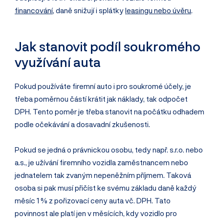
financování
, daně snižují i splátky
leasingu nebo úvěru
.
Jak stanovit podíl soukromého
využívání auta
Pokud používáte firemní auto i pro soukromé účely, je
třeba poměrnou částí krátit jak náklady, tak odpočet
DPH. Tento poměr je třeba stanovit na počátku odhadem
podle očekávání a dosavadní zkušenosti.
Pokud se jedná o právnickou osobu, tedy např. s.r.o. nebo
a.s., je užívání firemního vozidla zaměstnancem nebo
jednatelem tak zvaným nepeněžním příjmem. Taková
osoba si pak musí přičíst ke svému základu daně každý
měsíc 1 % z pořizovací ceny auta vč. DPH. Tato
povinnost ale platí jen v měsících, kdy vozidlo pro