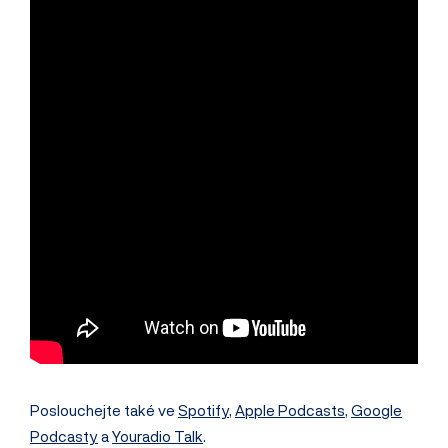
Poslouchejte také ve
Spotify
,
Apple Podcasts
,
Google
Podcasty
a
Youradio Talk
.