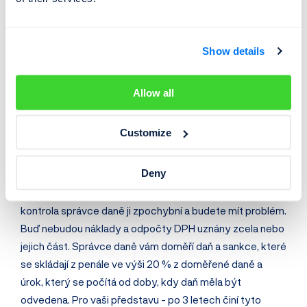
Co se stane, když přijde
Show details
kontrola
Allow all
Kontrolní orgán má celou řadu možností, jak si využívání
auta pro firemní účely může prověřit. Např. může oslovit
Customize
váš servis nebo
STK
a
ověřit si stavy najetých kilometrů
nebo si může vyžádat záznamy o spáchaných
Deny
dopravních přestupcích vč. např.
pokut za parkování
.
Pokud pak taková jízda nebude zaznamenána v knize jízd,
kontrola správce daně ji zpochybní a budete mít problém.
Buď nebudou náklady a odpočty DPH uznány zcela nebo
jejich část. Správce daně vám doměří daň a sankce, které
se skládají z penále ve výši 20 % z doměřené daně a
úrok, který se počítá od doby, kdy daň měla být
odvedena. Pro vaši představu - po 3 letech činí tyto