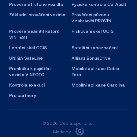
Prověření historie vozidla
Fyzická kontrola CarAudit
Základní prověření vozidla
Prověření původu
v zahraničí PROVIN
Prověření identifikátorů
Pískování skel OCIS
VINTEST
Leptání skel OCIS
Satelitní zabezpečení
UNIQA SafeLine
Allianz BonusDrive
Prohlídka k pojištění
Mobilní aplikace Cebia
vozidla VINFOTO
Foto
Kontrola exekucí
Mobilní aplikace Carolina
Pro partnery
© 2026, Cebia, spol. s r.o.
Made by