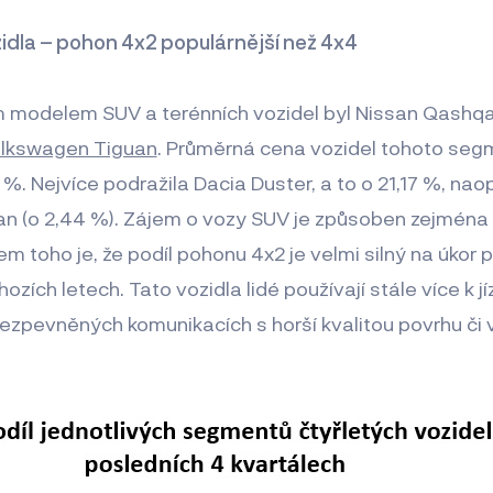
zidla – pohon 4x2 populárnější než 4x4
 modelem SUV a terénních vozidel byl Nissan Qashq
lkswagen Tiguan
. Průměrná cena vozidel tohoto seg
 %. Nejvíce podražila Dacia Duster, a to o 21,17 %, na
n (o 2,44 %). Zájem o vozy SUV je způsoben zejména
 toho je, že podíl pohonu 4x2 je velmi silný na úkor 
ozích letech. Tato vozidla lidé používají stále více k jí
ezpevněných komunikacích s horší kvalitou povrhu či v