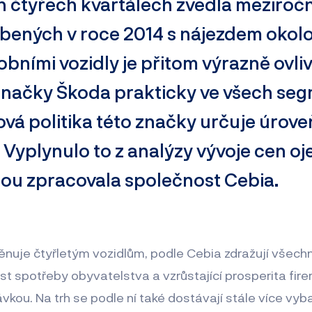
h čtyřech kvartálech zvedla meziroč
obených v roce 2014 s nájezdem okol
obními vozidly je přitom výrazně ovli
načky Škoda prakticky ve všech se
ová politika této značky určuje úrove
 Vyplynulo to z analýzy vývoje cen oj
erou zpracovala společnost Cebia.
věnuje čtyřletým vozidlům, podle Cebia zdražují všechn
t spotřeby obyvatelstva a vzrůstající prosperita firem
ávkou. Na trh se podle ní také dostávají stále více v