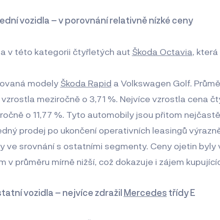
řední vozidla – v porovnání relativně nízké ceny
a v této kategorii čtyřletých aut
Škoda Octavia
, která
ledovaná modely
Škoda Rapid
a Volkswagen Golf. Průmě
zrostla meziročně o 3,71 %. Nejvíce vzrostla cena čt
očně o 11,77 %. Tyto automobily jsou přitom nejčastěj
ledný prodej po ukončení operativních leasingů výrazně
eny ve srovnání s ostatními segmenty. Ceny ojetin byly
v průměru mírně nižší, což dokazuje i zájem kupujícíc
tatní vozidla – nejvíce zdražil
Mercedes
třídy E