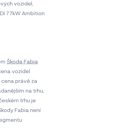
ových vozidel,
TDI 77kW Ambition
lem
Škoda Fabia
cena vozidel
a cena právě za
ádanějším na trhu,
českém trhu je
Škody Fabia není
 segmentu