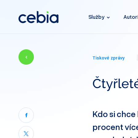
Služby
Autor
Tiskové zprávy
Čtyřlet
Kdo si chce 
procent více