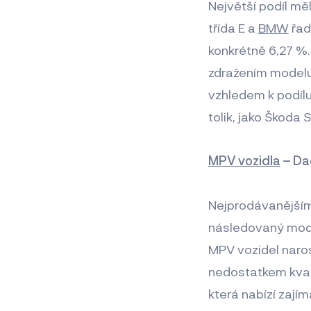
Největší podíl m
třída E a
BMW
řad
konkrétně 6,27 %
zdražením modelu 
vzhledem k podílu
tolik, jako Škoda 
MPV vozidla
– Dac
Nejprodávanější
následovaný mo
MPV vozidel naro
nedostatkem kvali
která nabízí zají