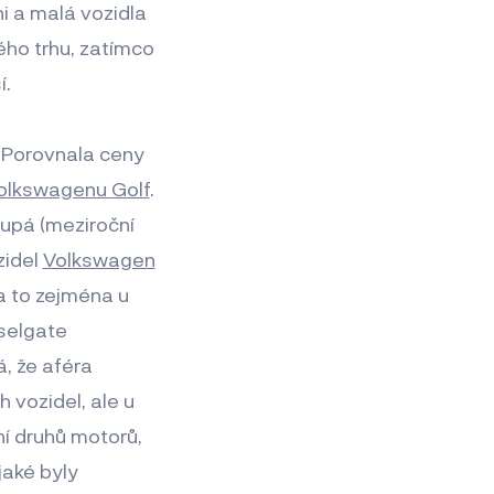
i a malá vozidla
ho trhu, zatímco
í.
. Porovnala ceny
olkswagenu Golf
.
upá (meziroční
zidel
Volkswagen
a to zejména u
eselgate
á, že aféra
 vozidel, ale u
ní druhů motorů,
jaké byly