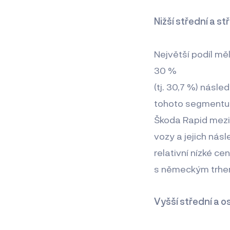
Nižší střední a st
Největší podíl měl
30 %
(tj. 30,7 %) nás
tohoto segmentu v
Škoda Rapid mezir
vozy a jejich nás
relativní nízké c
s německým trhem 
Vyšší střední a os