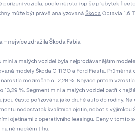
pořízení vozidla, podle něj stojí spíše přebytek fleet
chny může být právě analyzovaná
Škoda
Octavia 1,6 
a – nejvíce zdražila Škoda Fabia
 mini a malých vozidel byla nejprodávanějším mode
dovaná modely Škoda CITIGO a
Ford
Fiesta. Průměrná 
arostla meziročně o 12,28 %. Nejvíce přitom vzrostl
 o 13,29 %. Segment mini a malých vozidel patří k nejž
a jsou často pořizována jako druhé auto do rodiny. Na 
entu nedostatek kvalitních ojetin, neboť s výjimkou 
ími ojetinami z operativního leasingu. Ceny v tomto
y na německém trhu.