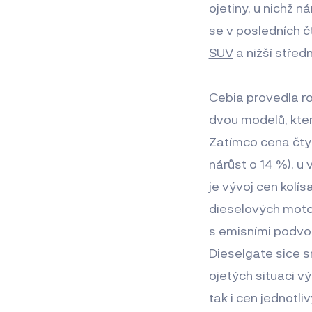
ojetiny, u nichž 
se v posledních 
SUV
a nižší střed
Cebia provedla ro
dvou modelů, kter
Zatímco cena čty
nárůst o 14 %), u 
je vývoj cen kolí
dieselových motor
s emisními podvod
Dieselgate sice s
ojetých situaci v
tak i cen jednotli