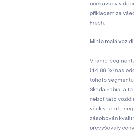
očekávány v době 
příkladem za vše
Fresh.
Mini
a malá vozidl
V rámci segmentu
(44,88 %) násle
tohoto segmentu n
Škoda Fabia, a to
neboť tato vozidl
však v tomto segm
zásobován kvalitn
převyšovaly cen