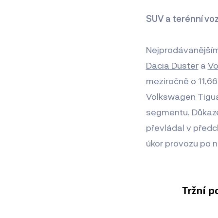
SUV a terénní vo
Nejprodávanějším
Dacia Duster
a
Vo
meziročně o 11,66
Volkswagen Tigua
segmentu. Důkazem
převládal v předch
úkor provozu po n