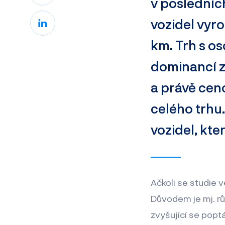
v posledníc
vozidel vyr
km. Trh s os
dominancí z
a právě cen
celého trhu.
vozidel, kt
Ačkoli se studie 
Důvodem je mj. růs
zvyšující se popt