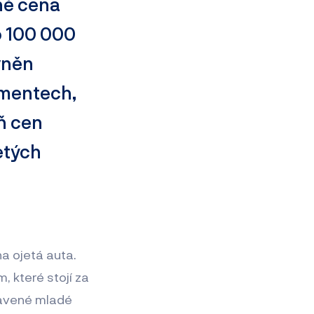
ně cena
o 100 000
vněn
gmentech,
ň cen
etých
a ojetá auta.
, které stojí za
ybavené mladé