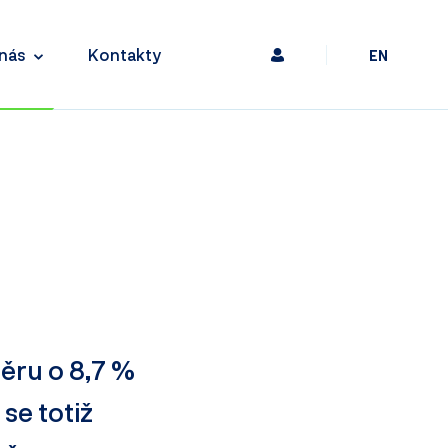
nás
Kontakty
EN
měru o 8,7 %
se totiž