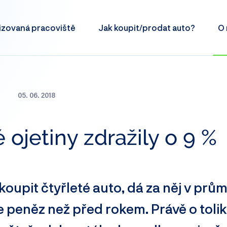
izovaná
pracoviště
Jak koupit/prodat
auto?
O 
05. 06. 2018
é ojetiny zdražily o 9 %
koupit čtyřleté auto, dá za něj v prů
 peněz než před rokem. Právě o tolik 