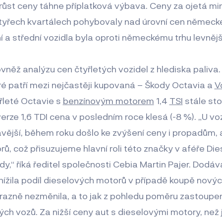
nárůst ceny táhne příplatková výbava. Ceny za ojetá min
čtyřech kvartálech pohybovaly nad úrovní cen německé
ní a střední vozidla byla oproti německému trhu levnějš
vněž analýzu cen čtyřletých vozidel z hlediska paliva
é patří mezi nejčastěji kupovaná – Škody Octavia a
V
řleté Octavie s
benzínovým motorem
1,4
TSI
stále sto
verze 1,6 TDI cena v posledním roce klesá (-8 %). „U vo
savější, během roku došlo ke zvýšení ceny i propadům, 
ů, což přisuzujeme hlavní roli této značky v aféře Di
y,“ říká ředitel společnosti Cebia Martin Pajer. Dodáv
nížila podíl dieselových motorů v případě koupě nových
ýrazně nezměnila, a to jak z pohledu poměru zastoupe
vých vozů. Za nižší ceny aut s dieselovými motory, než 