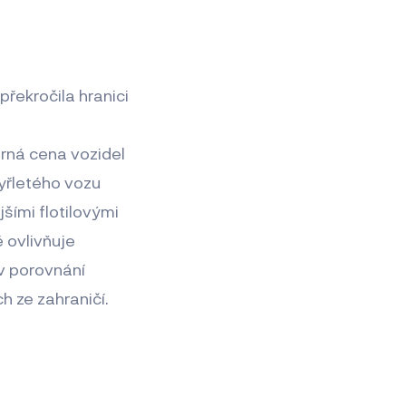
 překročila hranici
rná cena vozidel
yřletého vozu
šími flotilovými
 ovlivňuje
 v porovnání
h ze zahraničí.