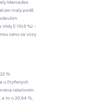
ely Mercedes
l jen malý podíl,
ředevším
třídy E (10,6 %) –
rnou cenu za vozy
,22 %
 u čtyřletých
jména relativním
 a to o 20,94 %,