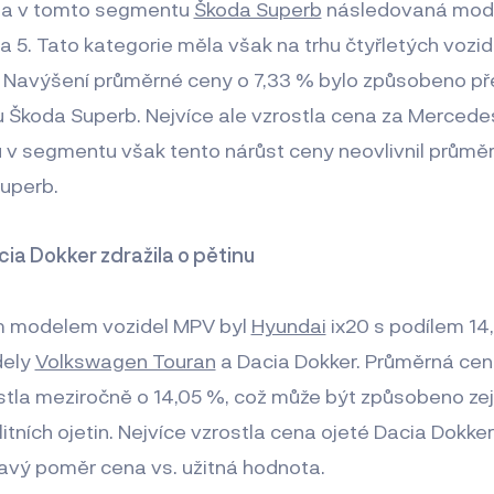
ěla v tomto segmentu
Škoda Superb
následovaná mod
a 5. Tato kategorie měla však na trhu čtyřletých vozide
. Navýšení průměrné ceny o 7,33 % bylo způsobeno p
Škoda Superb. Nejvíce ale vzrostla cena za Mercedes 
 v segmentu však tento nárůst ceny neovlivnil průmě
Superb.
ia Dokker zdražila o pětinu
m modelem vozidel MPV byl
Hyundai
ix20 s podílem 14
dely
Volkswagen Touran
a Dacia Dokker. Průměrná cena
stla meziročně o 14,05 %, což může být způsobeno ze
tních ojetin. Nejvíce vzrostla cena ojeté Dacia Dokker,
mavý poměr cena vs. užitná hodnota.