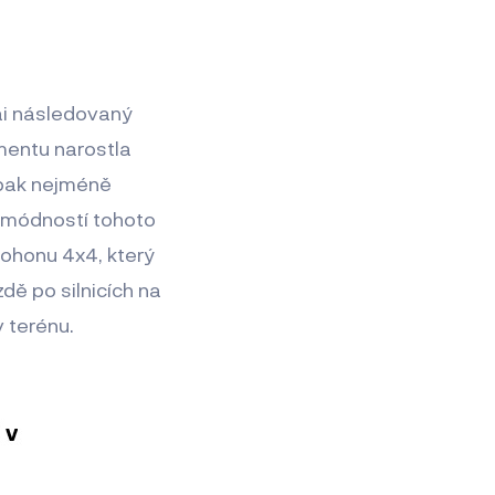
ai následovaný
mentu narostla
opak nejméně
 módností tohoto
pohonu 4x4, který
zdě po silnicích na
 terénu.