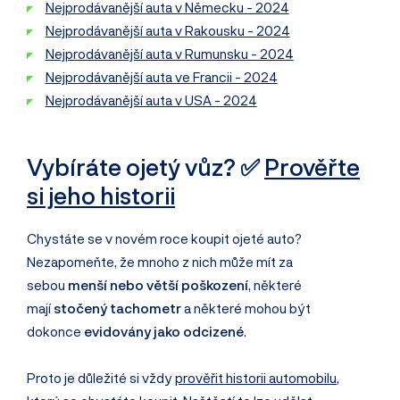
Nejprodávanější auta v Německu - 2024
Nejprodávanější auta v Rakousku - 2024
Nejprodávanější auta v Rumunsku - 2024
Nejprodávanější auta ve Francii - 2024
Nejprodávanější auta v USA - 2024
Vybíráte ojetý vůz? ✅
Prověřte
si jeho historii
Chystáte se v novém roce koupit ojeté auto?
Nezapomeňte, že mnoho z nich může mít za
sebou
menší nebo větší poškození
, některé
mají
stočený tachometr
a některé mohou být
dokonce
evidovány jako odcizené
.
Proto je důležité si vždy
prověřit historii automobilu
,