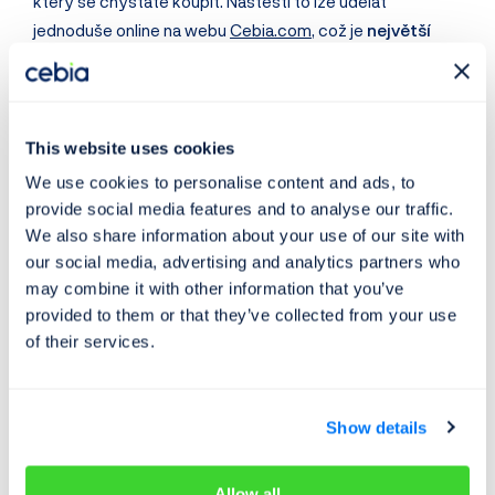
který se chystáte koupit. Naštěstí to lze udělat
jednoduše online na webu
Cebia.com
, což je
největší
databáze záznamů ojetých vozidel v Evropě
.
Na
Cebia.com
lze zkontrolovat tyto údaje (rozsah
informací se pro každé vozidlo liší):
This website uses cookies
Kontrola tachometru
(historie najetých kilometrů)
We use cookies to personalise content and ads, to
Kontrola poškození
provide social media features and to analyse our traffic.
Kontrola odcizení
We also share information about your use of our site with
Kontrola taxi
our social media, advertising and analytics partners who
may combine it with other information that you’ve
Fotografie a záznamy inzerce
provided to them or that they’ve collected from your use
Servisní historie
of their services.
Záznamy ze státních databází
a mnoho dalšího
Show details
💰 Tip:
Chcete získat
slevu 10 %
na prověření vozidla?
Stačí se
přihlásit k odběru novinek
a my vám slevu
obratem pošleme na váš e-mail ->
Přihlásit odběr
.
Allow all