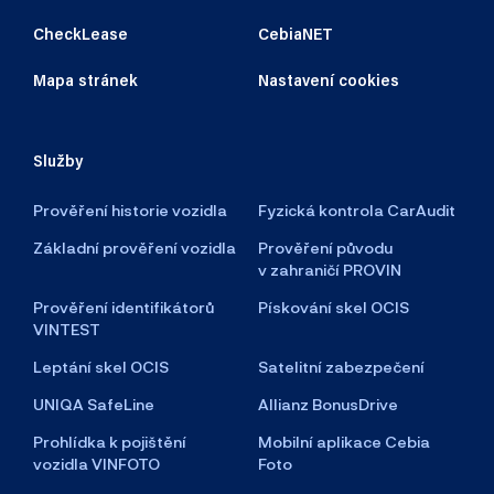
CheckLease
CebiaNET
Mapa stránek
Nastavení cookies
Služby
Prověření historie vozidla
Fyzická kontrola CarAudit
Základní prověření vozidla
Prověření původu
v zahraničí PROVIN
Prověření identifikátorů
Pískování skel OCIS
VINTEST
Leptání skel OCIS
Satelitní zabezpečení
UNIQA SafeLine
Allianz BonusDrive
Prohlídka k pojištění
Mobilní aplikace Cebia
vozidla VINFOTO
Foto