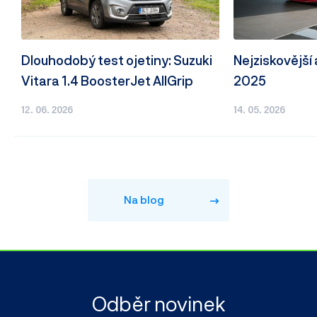
Dlouhodobý test ojetiny: Suzuki
Nejziskovější
Vitara 1.4 BoosterJet AllGrip
2025
12. 06. 2026
14. 05. 2026
Na blog
Odběr novinek