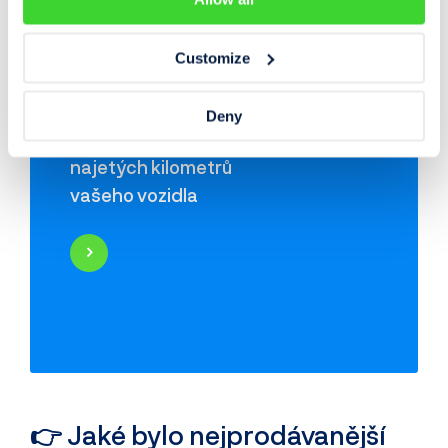
🔍
Prověřit vozidlo >
Customize
Deny
Zkontrolujte si počet
najetých kilometrů
vašeho vozidla
Najeté kilometry
Historie poškození
Odcizení vozidla
Servisní historie
Záznamy inzerce
Využití jako taxi
👉 Jaké bylo nejprodávanější