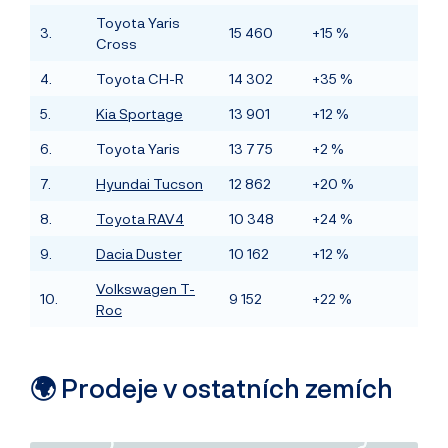
Toyota Yaris
3.
15 460
+15 %
Cross
4.
Toyota CH-R
14 302
+35 %
5.
Kia Sportage
13 901
+12 %
6.
Toyota Yaris
13 775
+2 %
7.
Hyundai Tucson
12 862
+20 %
8.
Toyota RAV4
10 348
+24 %
9.
Dacia Duster
10 162
+12 %
Volkswagen T-
10.
9 152
+22 %
Roc
🌍 Prodeje v ostatních zemích