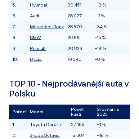
5.
Hyundai
30 451
+13 %
6.
Audi
28 927
+11 %
7.
Mercedes-Benz
28 570
+34 %
8.
BMW
26 815
+15 %
9.
Renault
20 829
+14 %
10.
Dacia
19 340
+8 %
TOP 10 - Nejprodávanější auta v
Polsku
Počet
Srovnání s
Pořadí
Model
kusů
2023
1.
Toyota Corolla
27 186
+1 %
2.
Škoda Octavia
18 684
+18 %