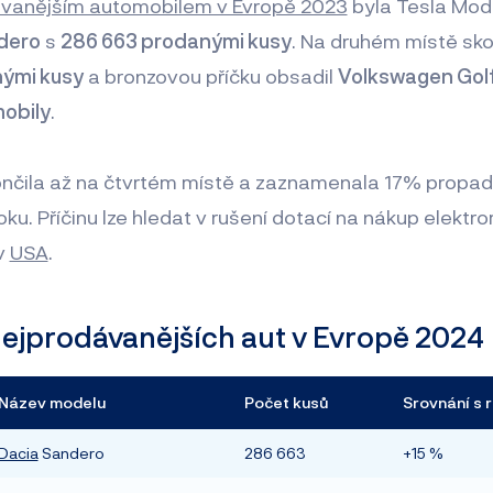
vanějším automobilem v Evropě 2023
byla Tesla Model
dero
s
286 663 prodanými kusy
. Na druhém místě sko
ými kusy
a bronzovou příčku obsadil
Volkswagen Gol
obily
.
ončila až na čtvrtém místě a zaznamenala 17% propad 
ku. Příčinu lze hledat v rušení dotací na nákup elektro
 v
USA
.
ejprodávanějších aut v Evropě 2024
Název modelu
Počet kusů
Srovnání s 
Dacia
Sandero
286 663
+15 %