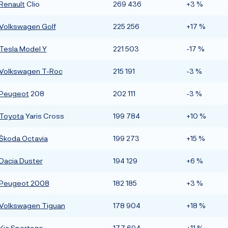
Renault
Clio
269 436
+3 %
Volkswagen Golf
225 256
+17 %
Tesla Model Y
221 503
-17 %
Volkswagen T-Roc
215 191
-3 %
Peugeot
208
202 111
-3 %
Toyota
Yaris Cross
199 784
+10 %
Škoda Octavia
199 273
+15 %
Dacia Duster
194 129
+6 %
Peugeot 2008
182 185
+3 %
Volkswagen Tiguan
178 904
+18 %
Kia Sportage
177 694
+11 %