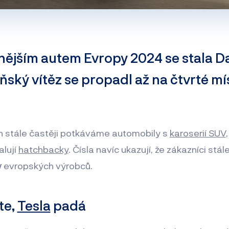
ějším autem Evropy 2024 se stala D
ský vítěz se propadl až na čtvrté mí
ích stále častěji potkáváme automobily s
karoserií SUV
alují
hatchbacky
. Čísla navíc ukazují, že zákazníci stál
y
evropských výrobců.
te,
Tesla
padá