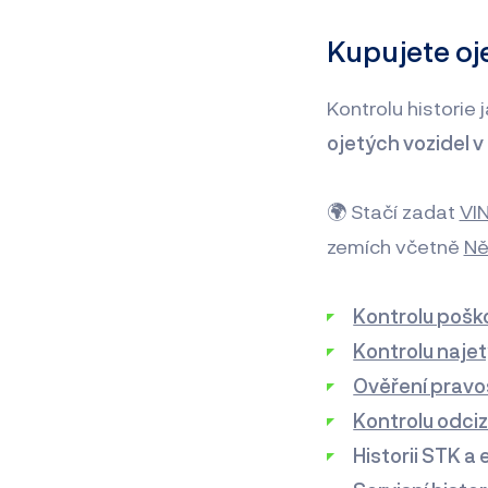
Kupujete oje
Kontrolu historie
ojetých vozidel v
🌍 Stačí zadat
VIN
zemích včetně
N
Kontrolu pošk
Kontrolu naje
Ověření pravos
Kontrolu odciz
Historii STK a