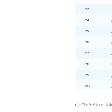
23.
24.
25.
26.
27.
28.
29.
30.
👉 Přečtěte si ta