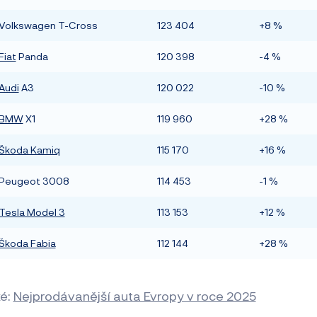
Volkswagen T-Cross
123 404
+8 %
Fiat
Panda
120 398
-4 %
Audi
A3
120 022
-10 %
BMW
X1
119 960
+28 %
Škoda Kamiq
115 170
+16 %
Peugeot 3008
114 453
-1 %
Tesla Model 3
113 153
+12 %
Škoda Fabia
112 144
+28 %
ké:
Nejprodávanější auta Evropy v roce 2025