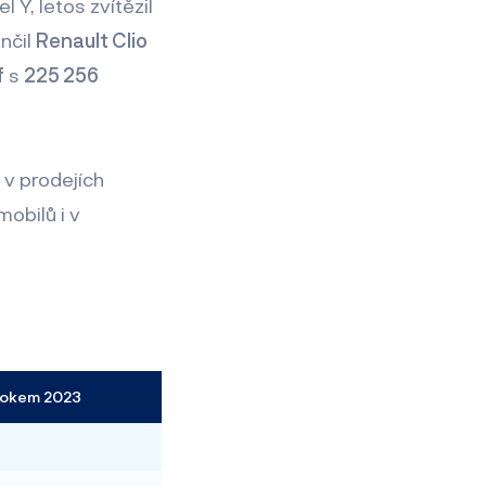
 Y, letos zvítězil
nčil
Renault Clio
f
s
225 256
v prodejích
mobilů i v
rokem 2023