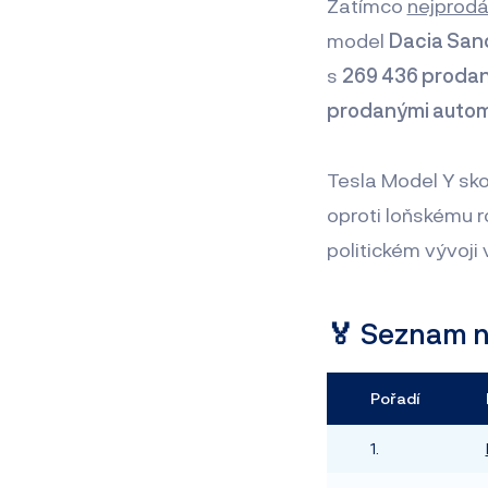
Zatímco
nejprodá
model
Dacia San
s
269 436 prodan
prodanými autom
Tesla Model Y sk
oproti loňskému ro
politickém vývoji
🏅 Seznam n
Pořadí
1.