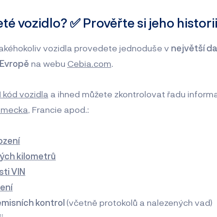
té vozidlo? ✅ Prověřte si jeho histori
 jakéhokoliv vozidla provedete jednoduše v
největší d
 Evropě
na webu
Cebia.com
.
 kód vozidla
a ihned můžete zkontrolovat řadu informa
ěmecka
, Francie apod.:
ození
tých kilometrů
ti VIN
ení
 emisních kontrol
(včetně protokolů a nalezených vad)