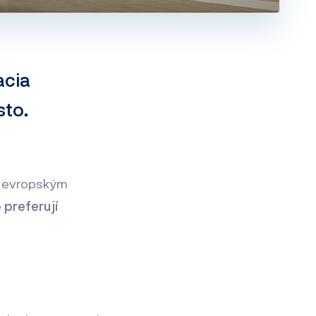
acia
sto.
, evropským
e
preferují