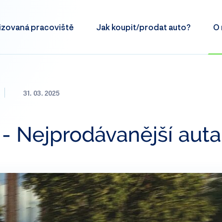
izovaná
pracoviště
Jak koupit/prodat
auto?
O 
31. 03. 2025
- Nejprodávanější auta