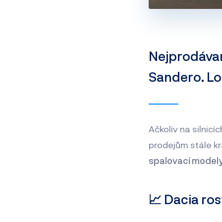
Nejprodávan
Sandero. Loň
Ačkoliv na silnic
prodejům stále kr
spalovací model
📈 Dacia ros