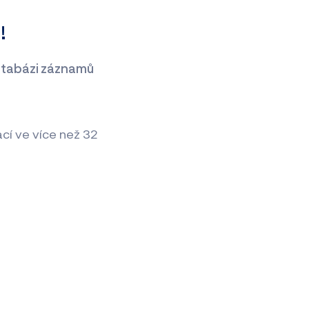
i!
atabázi záznamů
cí ve více než 32