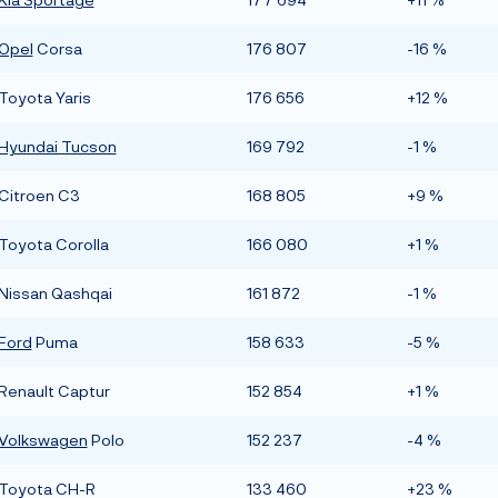
Opel
Corsa
176 807
-16 %
Toyota Yaris
176 656
+12 %
Hyundai Tucson
169 792
-1 %
Citroen C3
168 805
+9 %
Toyota Corolla
166 080
+1 %
Nissan Qashqai
161 872
-1 %
Ford
Puma
158 633
-5 %
Renault Captur
152 854
+1 %
Volkswagen
Polo
152 237
-4 %
Toyota CH-R
133 460
+23 %