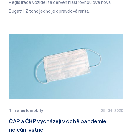
Registrace vozidel za červen hlásí rovnou dvě nová
Bugatti. Z toho jedno je opravdová rarita.
Trh s automobily
28. 04. 2020
ČAP a ČKP vycházejí v době pandemie
řidičům vstříc