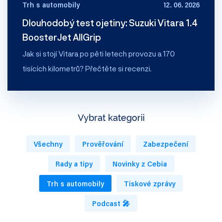
Trh s automobily
12. 06. 2026
Dlouhodobý test ojetiny: Suzuki Vitara 1.4
BoosterJet AllGrip
Jak si stojí Vitara po pěti letech provozu a 170
tisících kilometrů? Přečtěte si recenzi.
Vybrat kategorii
Všechny
Prověřování
Zabezpečení
Rady a tipy
Novinky z Cebia
Trh s automobily
Tiskové zprávy
Podcast 🎤