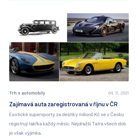
Trh s automobily
04. 11. 2021
Zajímavá auta zaregistrovaná v říjnu v ČR
Exotické supersporty za desítky milionů Kč se v Česku
registrují takřka každý měsíc. Nejdražší Tatra všech dob
je však výjimka.