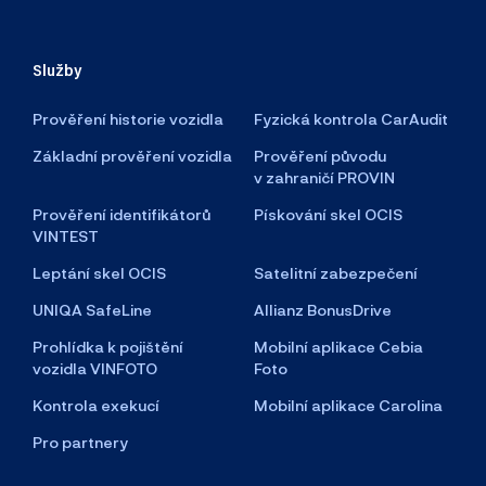
Služby
Prověření historie vozidla
Fyzická kontrola CarAudit
Základní prověření vozidla
Prověření původu
v zahraničí PROVIN
Prověření identifikátorů
Pískování skel OCIS
VINTEST
Leptání skel OCIS
Satelitní zabezpečení
UNIQA SafeLine
Allianz BonusDrive
Prohlídka k pojištění
Mobilní aplikace Cebia
vozidla VINFOTO
Foto
Kontrola exekucí
Mobilní aplikace Carolina
Pro partnery