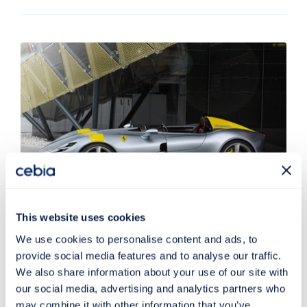
This website uses cookies
Trh s automobily
13. 10. 2021
We use cookies to personalise content and ads, to
Jaká zajímavá auta si Češi pořídili v září 2021?
provide social media features and to analyse our traffic.
Třeba Ferrari za 40 milionů
We also share information about your use of our site with
V Česku bylo za září nově zaregistrováno 22 879 tisíc
our social media, advertising and analytics partners who
may combine it with other information that you’ve