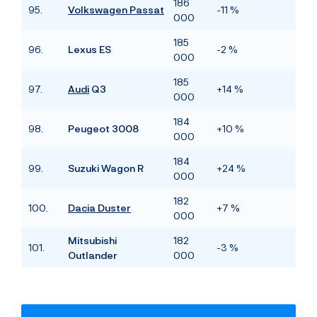
186
95.
Volkswagen Passat
-11 %
000
185
96.
Lexus ES
-2 %
000
185
97.
Audi
Q3
+14 %
000
184
98.
Peugeot 3008
+10 %
000
184
99.
Suzuki Wagon R
+24 %
000
182
100.
Dacia Duster
+7 %
000
Mitsubishi
182
101.
-3 %
Outlander
000