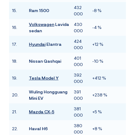
432
15.
Ram 1500
-8 %
000
Volkswagen
Lavida
430
16.
-4 %
sedan
000
424
17.
Hyundai
Elantra
+12 %
000
401
18.
Nissan Qashqai
-10 %
000
392
19.
Tesla Model Y
+412 %
000
Wuling Hongguang
391
20.
+238 %
Mini EV
000
381
21.
Mazda CX-5
+5 %
000
380
22.
Haval H6
+8 %
000