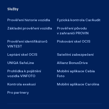
Služby
Prověření historie vozidla
Fyzická kontrola CarAudit
Základní prověření vozidla
Prověření původu
v zahraničí PROVIN
Prověření identifikátorů
Pískování skel OCIS
VINTEST
Leptání skel OCIS
Satelitní zabezpečení
UNIQA SafeLine
Allianz BonusDrive
Prohlídka k pojištění
Mobilní aplikace Cebia
vozidla VINFOTO
Foto
Kontrola exekucí
Mobilní aplikace Carolina
Pro partnery