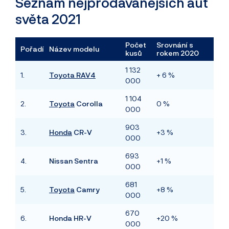
Seznam nejprodávanějších aut
světa 2021
Počet
Srovnání s
Pořadí
Název modelu
kusů
rokem 2020
1 132
1.
Toyota RAV4
+ 6 %
000
1 104
2.
Toyota
Corolla
0 %
000
903
3.
Honda
CR-V
+3 %
000
693
4.
Nissan Sentra
+1 %
000
681
5.
Toyota
Camry
+8 %
000
670
6.
Honda HR-V
+20 %
000