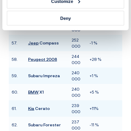
Customize
257
55.
Nissan Kicks
+23 %
000
Deny
253
56.
Audi
Q5
-9 %
000
252
57.
Jeep
Compass
-1 %
000
244
58.
Peugeot 2008
+28 %
000
240
59.
Subaru Impreza
+1 %
000
240
60.
BMW
X1
+5 %
000
239
61.
Kia
Cerato
+11%
000
237
62.
Subaru Forester
-11 %
000