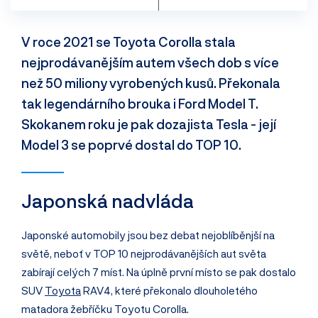
V roce 2021 se Toyota Corolla stala
nejprodávanějším autem všech dob s více
než 50 miliony vyrobených kusů. Překonala
tak legendárního brouka i Ford Model T.
Skokanem roku je pak dozajista Tesla - její
Model 3 se poprvé dostal do TOP 10.
Japonská nadvláda
Japonské automobily jsou bez debat nejoblíběnjší na
světě, neboť v TOP 10 nejprodávanějších aut světa
zabírají celých 7 míst. Na úplně první místo se pak dostalo
SUV
Toyota
RAV4, které překonalo dlouholetého
matadora žebříčku Toyotu Corolla.