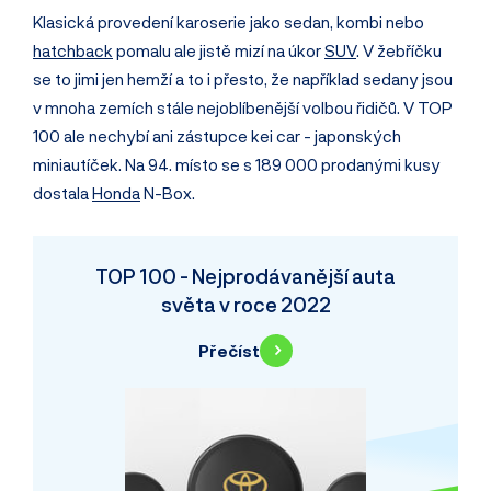
Klasická provedení karoserie jako sedan, kombi nebo
hatchback
pomalu ale jistě mizí na úkor
SUV
. V žebříčku
se to jimi jen hemží a to i přesto, že například sedany jsou
v mnoha zemích stále nejoblíbenější volbou řidičů. V TOP
100 ale nechybí ani zástupce kei car - japonských
miniautíček. Na 94. místo se s 189 000 prodanými kusy
dostala
Honda
N-Box.
TOP 100 - Nejprodávanější auta
světa v roce 2022
Přečíst