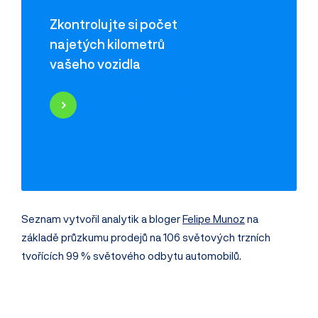
Zkontrolujte si počet
najetých kilometrů
vašeho vozidla
Najeté kilometry
Historie poškození
Odcizení vozidla
Servisní historie
Záznamy inzerce
Využití jako taxi
Seznam vytvořil analytik a bloger
Felipe Munoz
na
základě průzkumu prodejů na 106 světových trzních
tvořících 99 % světového odbytu automobilů.