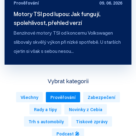
Prověřování
09. 06. 2026
Motory TSI pod lupou: Jak fungují,
spolehlivost, přehled verzí
Benzínové motory TSI od koncernu Volkswagen
slibovaly skvělý výkon při nízké spotřebě. U starších
ojetin si však s sebou nesou…
Vybrat kategorii
Všechny
Prověřování
Zabezpečení
Rady a tipy
Novinky z Cebia
Trh s automobily
Tiskové zprávy
Podcast 🎤