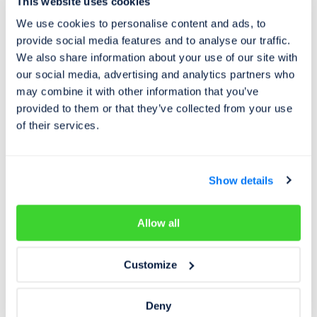
This website uses cookies
We use cookies to personalise content and ads, to
Prověřování
20. 11. 2020
provide social media features and to analyse our traffic.
We also share information about your use of our site with
Reportáž Nova: podvody se stočenými
our social media, advertising and analytics partners who
tachometry vyšetřuje policie
may combine it with other information that you’ve
Líbivý inzerát, skvělá cena, nízký nájezd. Podívejte se v
provided to them or that they’ve collected from your use
of their services.
reportáži TV Nova, jak to může dopadnout
Show details
Allow all
Customize
Deny