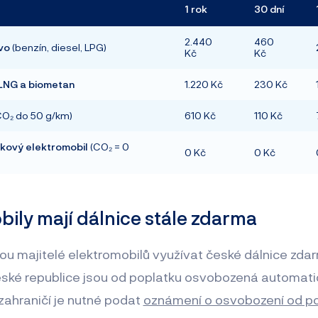
1 rok
30 dní
2.440
460
ivo
(benzín, diesel, LPG)
Kč
Kč
LNG a biometan
1.220 Kč
230 Kč
CO₂ do 50 g/km)
610 Kč
110 Kč
íkový elektromobil
(CO₂ = 0
0 Kč
0 Kč
bily mají dálnice stále zdarma
ou majitelé elektromobilů využívat české dálnice zdar
ské republice jsou od poplatku osvobozená automatic
zahraničí je nutné podat
oznámení o osvobození od p