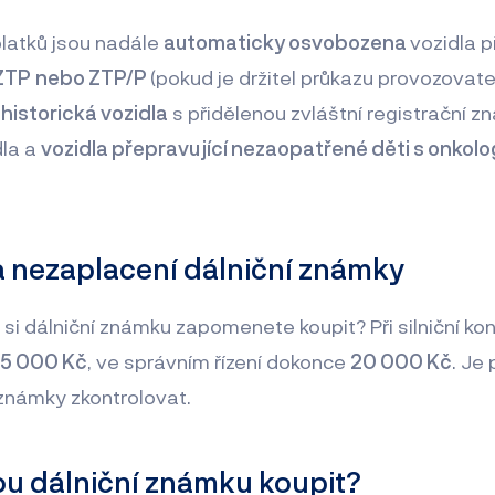
latků jsou nadále
automaticky osvobozena
vozidla p
 ZTP
nebo ZTP/P
(pokud je držitel průkazu provozovat
,
historická vozidla
s přidělenou zvláštní registrační 
dla a
vozidla přepravující nezaopatřené děti s onkol
a nezaplacení dálniční známky
 si dálniční známku zapomenete koupit? Při silniční ko
 5 000 Kč
, ve správním řízení dokonce
20 000 Kč
. Je
 známky zkontrolovat.
u dálniční známku
koupit?