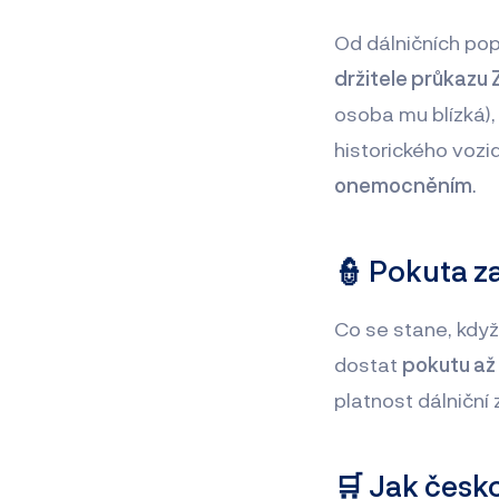
Od dálničních pop
držitele průkazu
osoba mu blízká)
historického vozi
onemocněním
.
👮 Pokuta z
Co se stane, když
dostat
pokutu až
platnost dálniční
🛒 Jak
česko