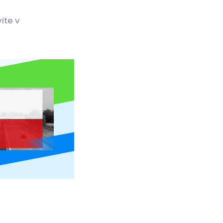
íte v