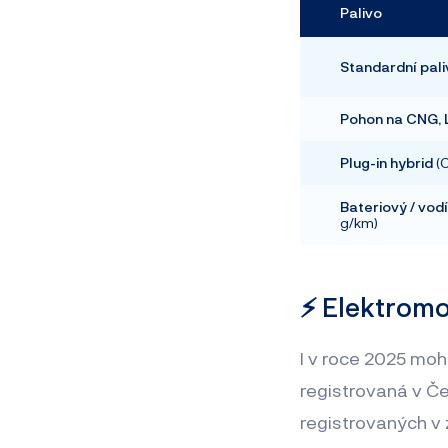
Palivo
Standardní pal
Pohon na CNG, 
Plug-in hybrid
(
Bateriový / vod
g/km)
⚡ Elektromo
I v roce 2025 moh
registrovaná v Če
registrovaných v 