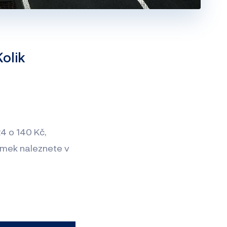
Kolik
?
4 o 140 Kč,
ámek naleznete v