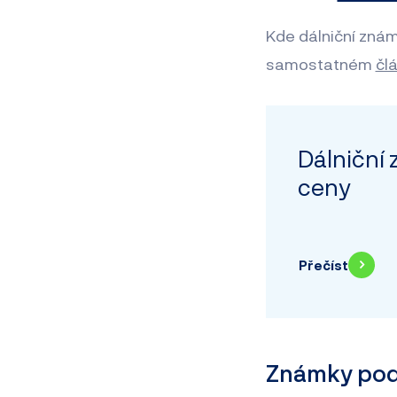
Kde dálniční znám
samostatném
čl
Dálniční
ceny
Přečíst
Známky podr