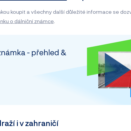
kou koupit a všechny další důležité informace se dozv
ánku o dálniční známce
.
 známka - přehled &
aží i v zahraničí