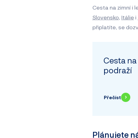
Cesta na zimní i 
Slovensko
,
Itálie
i
připlatíte, se do
Cesta na
podraží
Přečíst
Plánujete n