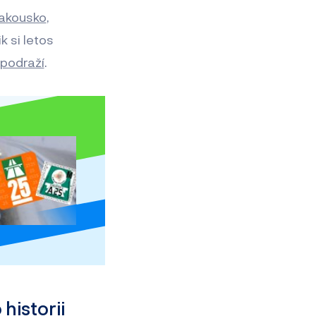
akousko
,
k si letos
 podraží
.
 historii