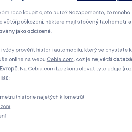
vém roce koupit ojeté auto? Nezapomeňte, že mnoho z
 větší poškození
, některé mají
stočený tachometr
a
ovány jako odcizené
.
si vždy
prověřit historii automobilu
, který se chystáte k
duše online na webu
Cebia.com
, což je
největší datab
 Evropě
. Na
Cebia.com
lze zkontrolovat tyto údaje (ro
iší):
ometru
(historie najetých kilometrů)
zení
ení