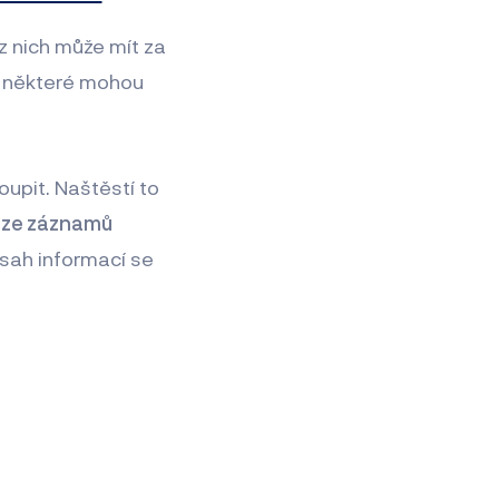
 nich může mít za
 některé mohou
oupit. Naštěstí to
áze záznamů
zsah informací se