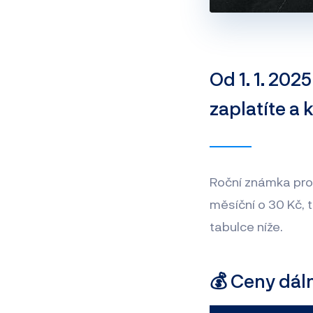
Od 1. 1. 202
zaplatíte a
Roční známka pro
měsíční o 30 Kč, 
tabulce níže.
💰 Ceny dáln