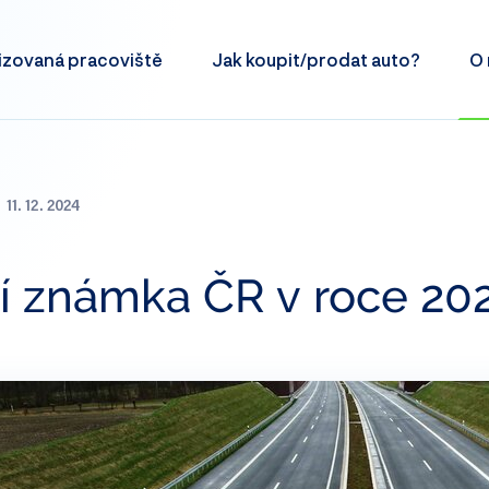
izovaná
pracoviště
Jak koupit/prodat
auto?
O 
11. 12. 2024
í známka ČR v roce 20