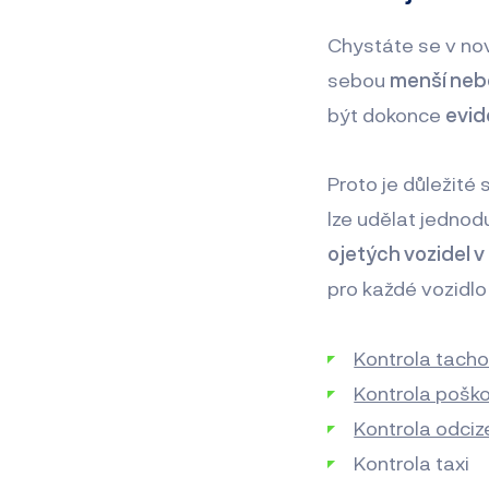
Chystáte se v no
sebou
menší nebo
být dokonce
evid
Proto je důležité 
lze udělat jedno
ojetých vozidel v
pro každé vozidlo l
Kontrola tach
Kontrola poško
Kontrola odciz
Kontrola taxi