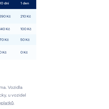
10 dní
1 den
290 Kč
210 Kč
140 Kč
100 Kč
70 Kč
50 Kč
0 Kč
0 Kč
ma. Vozidla
ky, u vozidel
oplatků
.