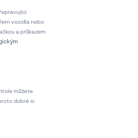
řepravující
elem vozidla nebo
značkou a průkazem
ogickým
ntrole můžete
 proto dobré si