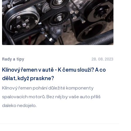
Rady a tipy
28. 08. 2023
Klínový řemen v autě - K čemu slouží? A co
dělat, když praskne?
Klínový řemen pohání důležité komponenty
spalovacích motorů. Bez něj by vaše auto příliš
daleko nedojelo.