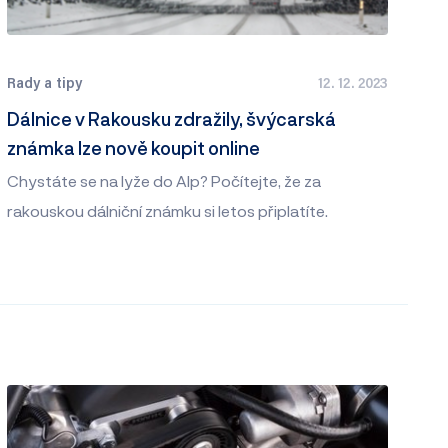
Rady a tipy
12. 12. 2023
Dálnice v Rakousku zdražily, švýcarská
známka lze nově koupit online
Chystáte se na lyže do Alp? Počítejte, že za
rakouskou dálniční známku si letos připlatíte.