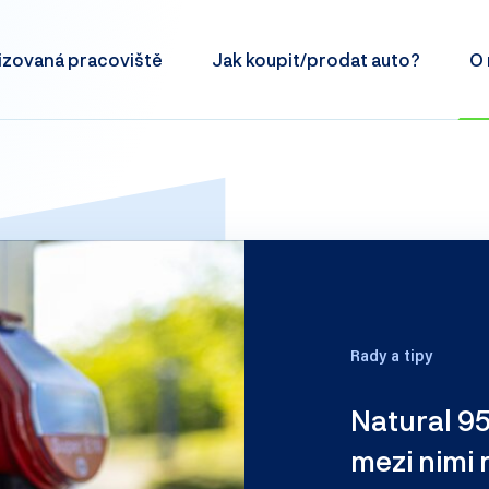
izovaná
pracoviště
Jak koupit/prodat
auto?
O 
Rady a tipy
Natural 95
mezi nimi r