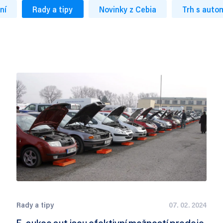
ní
Rady a tipy
Novinky z Cebia
Trh s auto
Rady a tipy
07. 02. 2024
E-aukce aut jsou efektivní možností prodeje