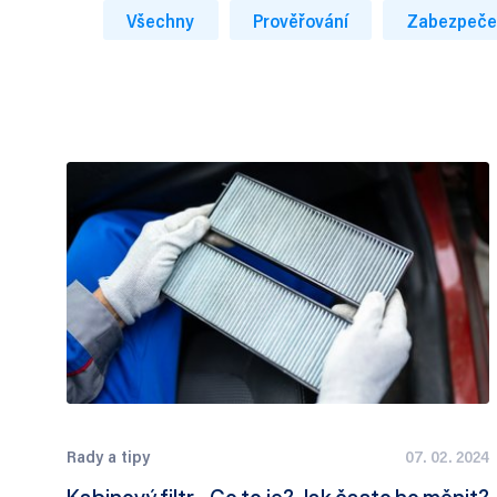
Všechny
Prověřování
Zabezpeče
Rady a tipy
07. 02. 2024
Kabinový filtr - Co to je? Jak často ho měnit?