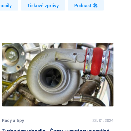
mobily
Tiskové zprávy
Podcast 🎤
Rady a tipy
23. 01. 2024
Turbodmychadlo - Čemu v motoru pomáhá