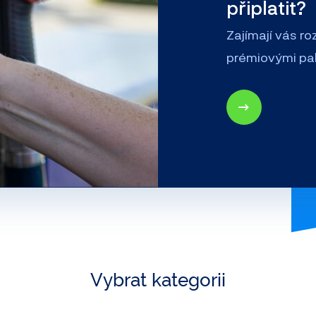
připlatit?
Zajímají vás r
prémiovými pali
Vybrat kategorii