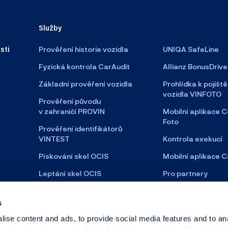
Služby
sti
Prověření historie vozidla
UNIQA SafeLine
Fyzická kontrola CarAudit
Allianz BonusDrive
Základní prověření vozidla
Prohlídka k pojiště
vozidla VINFOTO
Prověření původu
v zahraničí PROVIN
Mobilní aplikace C
Foto
Prověření identifikátorů
VINTEST
Kontrola exekucí
Pískování skel OCIS
Mobilní aplikace C
Leptání skel OCIS
Pro partnery
Satelitní zabezpečení
s
ise content and ads, to provide social media features and to an