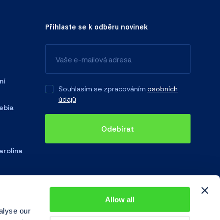
Přihlaste se k odběru novinek
ní
Souhlasím se zpracováním
osobních
údajů
ebia
Odebírat
arolina
Allow all
alyse our