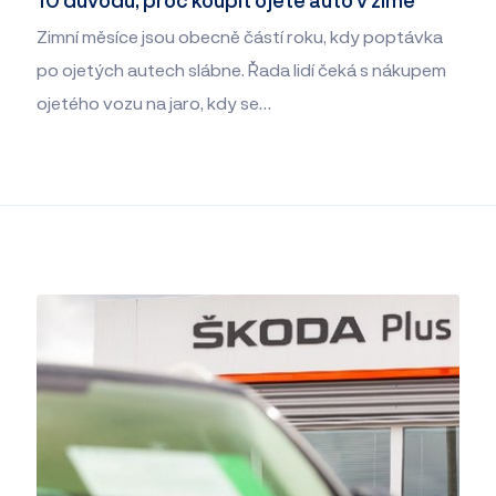
Zimní měsíce jsou obecně částí roku, kdy poptávka
po ojetých autech slábne. Řada lidí čeká s nákupem
ojetého vozu na jaro, kdy se…