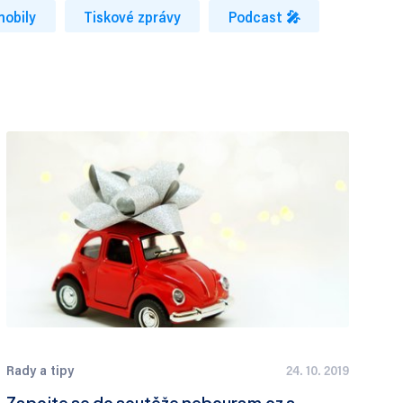
mobily
Tiskové zprávy
Podcast 🎤
Rady a tipy
24. 10. 2019
Zapojte se do soutěže nebouram.cz a