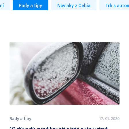
ní
Rady a tipy
Novinky z Cebia
Trh s auto
Rady a tipy
17. 01. 2020
10 důvodů, proč koupit ojeté auto v zimě