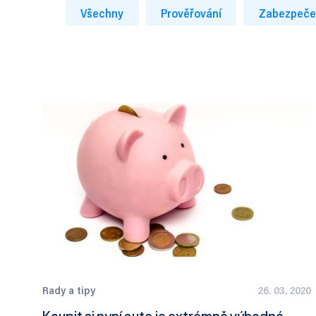
Všechny
Prověřování
Zabezpeče
Rady a tipy
26. 03. 2020
Koupit si nyní auto je extrémně výhodné.