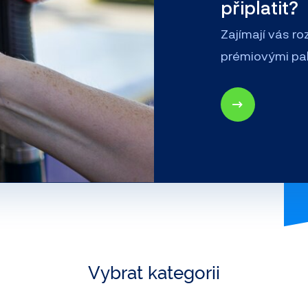
připlatit?
Zajímají vás r
prémiovými pali
Vybrat kategorii