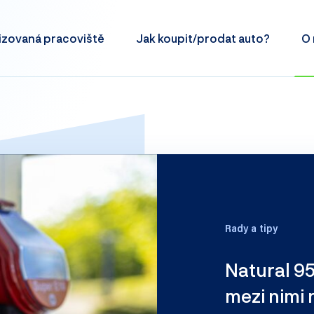
izovaná
pracoviště
Jak koupit/prodat
auto?
O 
Rady a tipy
Natural 95
mezi nimi r