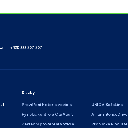
cz
+420 222 207 207
Služby
sti
Prověření historie vozidla
UNIQA SafeLine
Fyzická kontrola CarAudit
Allianz BonusDrive
Základní prověření vozidla
Prohlídka k pojiště