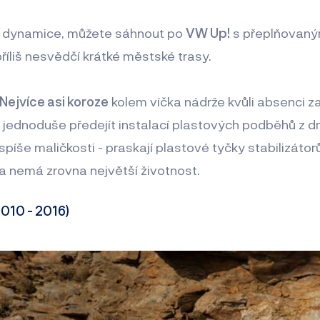
ší dynamice, můžete sáhnout po
VW Up!
s přeplňovan
příliš nesvědčí krátké městské trasy.
Nejvíce asi koroze
kolem víčka nádrže kvůli absenci z
 jednoduše předejít instalací plastových podběhů z d
 spíše maličkosti - praskají plastové tyčky stabilizátor
ka nemá zrovna největší životnost.
2010 - 2016)