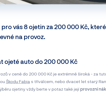
 pro vás 8 ojetin za 200 000 Kč, které
 levné na provoz.
at ojeté auto do 200 000 Kč
ozů v ceně do 200 000 Kč je extrémně široká - za tut
rou
Škodu Fabia
s tříválcem, nebo dvacet let starý Ra
ýběru ojetiny vždy berte v potaz také její
provozní ná