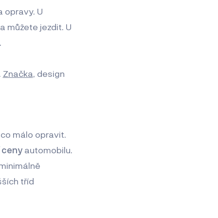
a opravy. U
 a můžete jezdit. U
.
.
Značka
, design
co málo opravit.
í ceny
automobilu.
 minimálně
ších tříd