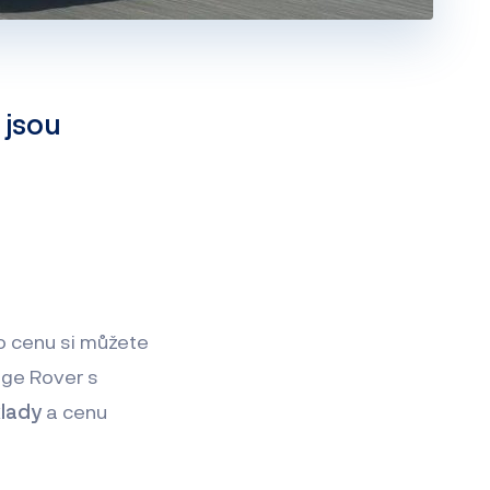
 jsou
o cenu si můžete
nge Rover s
klady
a cenu