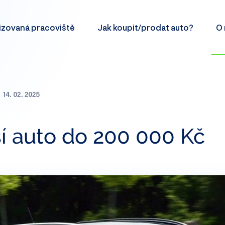
izovaná
pracoviště
Jak koupit/prodat
auto?
O 
14. 02. 2025
í auto do 200 000 Kč