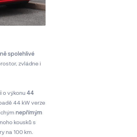
ě spolehlivé
rostor, zvládne i
i
o výkonu
44
řípadě 44 kW verze
duchým
nepřímým
 mnoho kousků s
ry na 100 km.