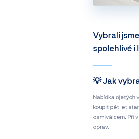
Vybrali jsme
spolehlivé i
💡 Jak vybr
Nabídka ojetých v
koupit pět let sta
osmiválcem. Při v
oprav.