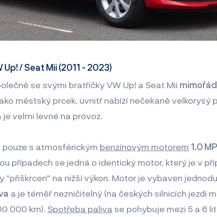
Up! / Seat Mii (2011 - 2023)
polečně se svými bratříčky VW Up! a Seat Mii
mimořádn
ako městský prcek, uvnitř nabízí nečekaně velkorysý p
a je velmi levné na provoz.
lo pouze s atmosférickým
benzínovým motorem
1.0 MP
bou případech se jedná o identický motor, který je v p
y "přiškrcen" na nižší výkon. Motor je vybaven jedno
iva
a je téměř nezničitelný (na českých silnicích jezdí
00 000 km).
Spotřeba paliva
se pohybuje mezi 5 a 6 lit