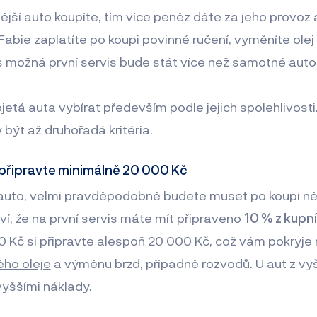
tější auto koupíte, tím více peněz dáte za jeho provoz 
Fabie zaplatíte po koupi
povinné ručení
, vyměníte olej
 možná první servis bude stát více než samotné auto
 ojetá auta vybírat především podle jejich
spolehlivosti
 být až druhořadá kritéria.
i připravte minimálně 20 000 Kč
 auto, velmi pravděpodobně budete muset po koupi ně
ví, že na první servis máte mít připraveno
10 % z kupn
 Kč si připravte alespoň 20 000 Kč, což vám pokryje
ho oleje
a výměnu brzd, případně rozvodů. U aut z vyš
vyššími náklady.