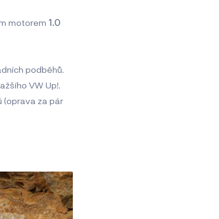
ým motorem
1.0
adních podběhů.
ražšího VW Up!.
ů (oprava za pár