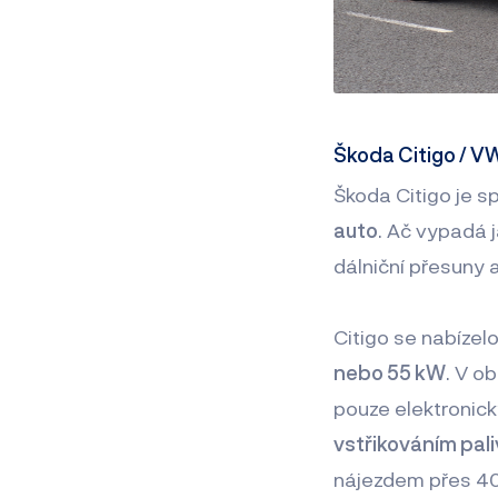
Škoda Citigo / VW 
Škoda Citigo je s
auto
. Ač vypadá j
dálniční přesuny 
Citigo se nabíze
nebo 55 kW
. V o
pouze elektronick
vstřikováním pal
nájezdem přes 4