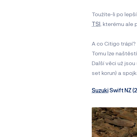
Toužíte-li po lep
TSI
, kterému ale 
A co Citigo trápí?
Tomu lze naštěstí
Další věci už jsou
set korun) a spoj
Suzuki
Swift NZ (